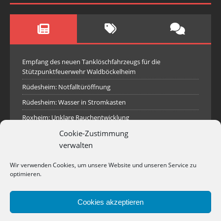
Empfang des neuen Tanklöschfahrzeugs für die
Stützpunktfeuerwehr Waldböckelheim
Rüdesheim: Notfalltüröffnung
Rüdesheim: Wasser in Stromkasten
Roxheim: Unklare Rauchentwicklung
Cookie-Zustimmung
Sprendlingen: Überörtliche Hilfe bei Industriebrand in
Sprendlingen
verwalten
Spall: Rauchsäule im Gelände
Wir verwenden Cookies, um unsere Website und unseren Service zu
Rüdesheim: Aufgerissener Dieseltank
optimieren.
Waldböckelheim: Brandnachschau
Cookies akzeptieren
Industriepark Pferdsfeld: Brand eines Holzpolter
Bad Sobernheim: Stallungsbrand