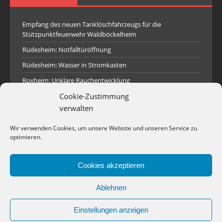
Empfang des neuen Tanklöschfahrzeugs für die
Stützpunktfeuerwehr Waldböckelheim
Rüdesheim: Notfalltüröffnung
Rüdesheim: Wasser in Stromkasten
Roxheim: Unklare Rauchentwicklung
Cookie-Zustimmung
Sprendlingen: Überörtliche Hilfe bei Industriebrand in
Sprendlingen
verwalten
Spall: Rauchsäule im Gelände
Wir verwenden Cookies, um unsere Website und unseren Service zu
Rüdesheim: Aufgerissener Dieseltank
optimieren.
Waldböckelheim: Brandnachschau
Cookies akzeptieren
Industriepark Pferdsfeld: Brand eines Holzpolter
Bad Sobernheim: Stallungsbrand
Ablehnen
Einstellungen anzeigen