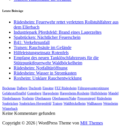
Letzte Beiträge
Rüdesheim: Feuerwehr rettet verletzten Rollstuhlfahrer aus
dem Ellerbach
Industriepark Pferdsfeld: Brand eines Lagerzeltes
Spabrücken: Nächtlicher Feuerschein
B41: Verkehrsunfall
Traisen: Rauchsäule im Gelände
Hilfeleistungseinsatz Rotenfels
Empfang des neuen Tanklöschfahrzeugs für die
Stützpunktfeuerwehr Waldböckelheim
Rüdesheim: Notfalltüröffnung
Rüdesheim: Wasser in Stromkasten
Roxheim: Unklare Rauchentwicklung
Bockenau
Dalberg
Duchroth
Einsätze
FEZ Rüdesheim
Führungsunterstützung
Gefahrstoffstaffel
Gutenberg
Hargesheim
Hargesheim-Roxheim
Hüffelsheim
Mandel
Niederhausen
Norheim
Oberhausen
Oberhausen/Nahe
Pressespiegel
Rüdesheim
Spabrücken
Spabrücken-Hergenfeld
Traisen
Waldböckelheim
Wallhausen
Weinsheim
Winterbach
Keine Kommentare gefunden
Copyright © 2026 | WordPress Theme von
MH Themes