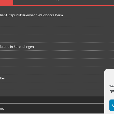
 die Stützpunktfeuerwehr Waldböckelheim
iebrand in Sprendlingen
lter
Wir
opt
mes