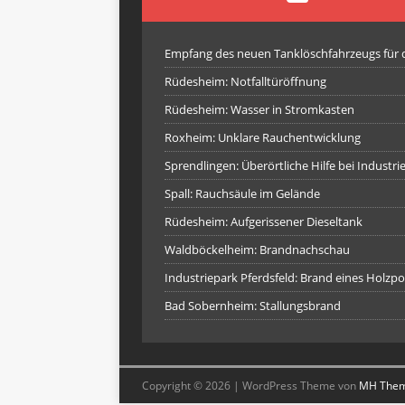
Empfang des neuen Tanklöschfahrzeugs für
Rüdesheim: Notfalltüröffnung
Rüdesheim: Wasser in Stromkasten
Roxheim: Unklare Rauchentwicklung
Sprendlingen: Überörtliche Hilfe bei Industr
Spall: Rauchsäule im Gelände
Rüdesheim: Aufgerissener Dieseltank
Waldböckelheim: Brandnachschau
Industriepark Pferdsfeld: Brand eines Holzpo
Bad Sobernheim: Stallungsbrand
Copyright © 2026 | WordPress Theme von
MH The