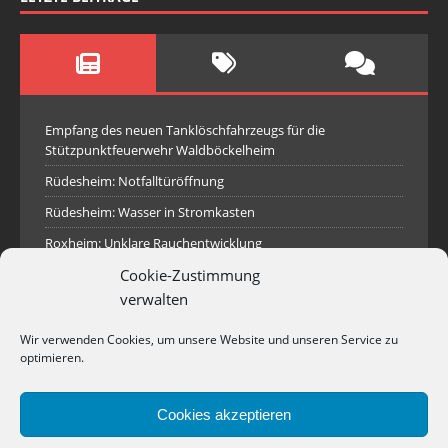
Empfang des neuen Tanklöschfahrzeugs für die
Stützpunktfeuerwehr Waldböckelheim
Rüdesheim: Notfalltüröffnung
Rüdesheim: Wasser in Stromkasten
Roxheim: Unklare Rauchentwicklung
Cookie-Zustimmung
Sprendlingen: Überörtliche Hilfe bei Industriebrand in
Sprendlingen
verwalten
Spall: Rauchsäule im Gelände
Wir verwenden Cookies, um unsere Website und unseren Service zu
Rüdesheim: Aufgerissener Dieseltank
optimieren.
Waldböckelheim: Brandnachschau
Cookies akzeptieren
Industriepark Pferdsfeld: Brand eines Holzpolter