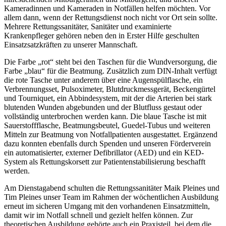
Kameradinnen und Kameraden in Notfällen helfen möchten. Vor
allem dann, wenn der Rettungsdienst noch nicht vor Ort sein sollte.
Mehrere Rettungssanitäter, Sanitäter und examinierte
Krankenpfleger gehören neben den in Erster Hilfe geschulten
Einsatzsatzkräften zu unserer Mannschaft.
Die Farbe „rot“ steht bei den Taschen für die Wundversorgung, die
Farbe „blau“ für die Beatmung. Zusätzlich zum DIN-Inhalt verfügt
die rote Tasche unter anderem über eine Augenspülflasche, ein
Verbrennungsset, Pulsoximeter, Blutdruckmessgerät, Beckengürtel
und Tourniquet, ein Abbindesystem, mit der die Arterien bei stark
blutenden Wunden abgebunden und der Blutfluss gestaut oder
vollständig unterbrochen werden kann. Die blaue Tasche ist mit
Sauerstoffflasche, Beatmungsbeutel, Guedel-Tubus und weiteren
Mitteln zur Beatmung von Notfallpatienten ausgestattet. Ergänzend
dazu konnten ebenfalls durch Spenden und unseren Förderverein
ein automatisierter, externer Defibrillator (AED) und ein KED-
System als Rettungskorsett zur Patientenstabilisierung beschafft
werden.
Am Dienstagabend schulten die Rettungssanitäter Maik Pleines und
Tim Pleines unser Team im Rahmen der wöchentlichen Ausbildung
erneut im sicheren Umgang mit den vorhandenen Einsatzmitteln,
damit wir im Notfall schnell und gezielt helfen können. Zur
theoretischen Ausbildung gehörte auch ein Praxisteil, bei dem die