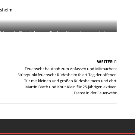
esheim
äteträger der VG Rüdesheim mit Wehrleiter Christian Vollmer und Sebastian
 von der Firma Schmitt
WEITER
Feuerwehr hautnah zum Anfassen und Mitmachen:
Stützpunktfeuerwehr Rüdesheim feiert Tag der offenen
Tür mit kleinen und großen Rüdesheimern und ehrt
Martin Barth und Knut Klein für 25-jährigen aktiven
Dienst in der Feuerwehr