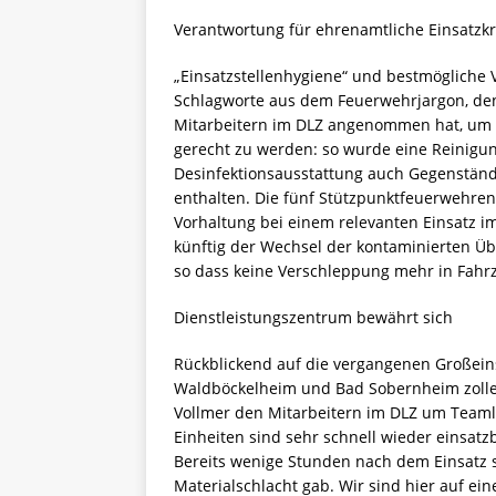
Verantwortung für ehrenamtliche Einsatzk
„Einsatzstellenhygiene“ und bestmögliche
Schlagworte aus dem Feuerwehrjargon, de
Mitarbeitern im DLZ angenommen hat, um d
gerecht zu werden: so wurde eine Reinigun
Desinfektionsausstattung auch Gegenstände
enthalten. Die fünf Stützpunktfeuerwehren 
Vorhaltung bei einem relevanten Einsatz 
künftig der Wechsel der kontaminierten Übe
so dass keine Verschleppung mehr in Fahr
Dienstleistungszentrum bewährt sich
Rückblickend auf die vergangenen Großei
Waldböckelheim und Bad Sobernheim zollen
Vollmer den Mitarbeitern im DLZ um Teaml
Einheiten sind sehr schnell wieder einsatz
Bereits wenige Stunden nach dem Einsatz s
Materialschlacht gab. Wir sind hier auf ei