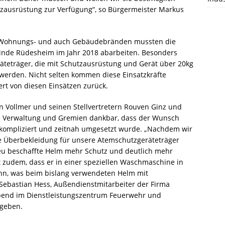
Die Rüdesheimer Feuerwehr wurde am
Im Keller eines Mehrfamilienhauses im
Eine gemeldete Rauchentwicklung zwischen
zausrüstung zur Verfügung“, so Bürgermeister Markus
Stützpunktfeuerwehr
Sprendlingen
Mittwochmorgen zu einer Notfalltüröffnung
Rüdesheimer Schlittweg stand am
Roxheim und St. Katharinen war Anlass für
in der Rüdesheimer Ortslage alarmiert. (rg)
Dienstagmittag ein Stromverteilkasten unter
die Alarmierung der Feuerwehr
Waldböckelheim
Ein Industriebrand im rheinhessischen
Bildquelle: Freiw. Feuerwehr VG Rüdesheim
Wasser. Ursache war ein Wasserschaden in
Hargesheim-Roxheim und der FEZ
, Wohnungs- und auch Gebäudebränden mussten die
Sprendlingen beschäftigte seit
einer Wohnung im ersten Obergeschoss.
Rüdesheim am Montagabend. Es handelte
Große Freude herrschte am letzten Freitag
nde Rüdesheim im Jahr 2018 abarbeiten. Besonders
Sonntagnachmittag über 200 Einsatzkräfte
Für
sich
[…]
[…]
am Stützpunkt Waldböckelheim. Nach einer
äteträger, die mit Schutzausrüstung und Gerät über 20kg
von Feuerwehren, THW, Rettungsdienst und
dreijährigen Planungs- und Bauphase
 werden. Nicht selten kommen diese Einsatzkräfte
Polizei. Gegen 16:30 Uhr erfolgte die
konnte das sehnlichst erwarte
ert von diesen Einsätzen zurück.
überörtliche Anforderung der
[…]
Tanklöschfahrzeug 3000 (TLF 3000) endlich
in
[…]
an Vollmer und seinen Stellvertretern Rouven Ginz und
in Verwaltung und Gremien dankbar, dass der Wunsch
kompliziert und zeitnah umgesetzt wurde. „Nachdem wir
te Überbekleidung für unsere Atemschutzgeräteträger
neu beschaffte Helm mehr Schutz und deutlich mehr
st zudem, dass er in einer speziellen Waschmaschine in
n, was beim bislang verwendeten Helm mit
Sebastian Hess, Außendienstmitarbeiter der Firma
bend im Dienstleistungszentrum Feuerwehr und
rgeben.