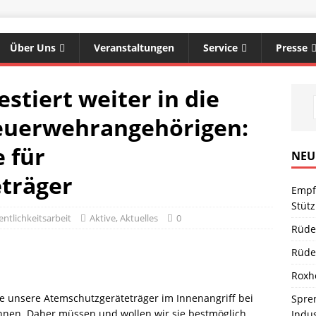
Über Uns
Veranstaltungen
Service
Presse
stiert weiter in die
Feuerwehrangehörigen:
 für
NEU
träger
Empf
Stüt
ntlichkeitsarbeit
Aktive
,
Aktuelles
0
Rüde
Rüde
Empfang des neuen
Rüdesheim:
Rüdesheim: Wasser in
Roxheim: Unklare
Sprendlingen:
Roxh
Tanklöschfahrzeugs für
Notfalltüröffnung
Stromkasten
Rauchentwicklung
Überörtliche Hilfe bei
e unsere Atemschutzgeräteträger im Innenangriff bei
Spren
die
Industriebrand in
nen. Daher müssen und wollen wir sie bestmöglich
Indu