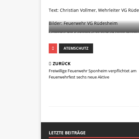
Text: Christian Vollmer, Wehrleiter VG Rüd
Bilder: Feuerwehr VG Rüdesheim
Freuen sich auf die neue Sicherheit: die Atemschutzger
Hess
ATEMSCHUTZ
ZURÜCK
Freiwillige Feuerwehr Sponheim verpflichtet am
Feuerwehrfest sechs neue Aktive
LETZTE BEITRÄGE