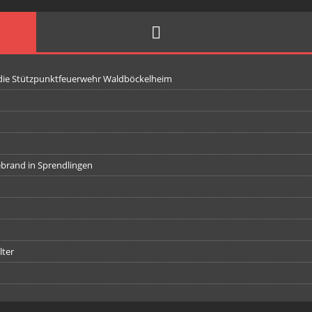
 die Stützpunktfeuerwehr Waldböckelheim
iebrand in Sprendlingen
lter