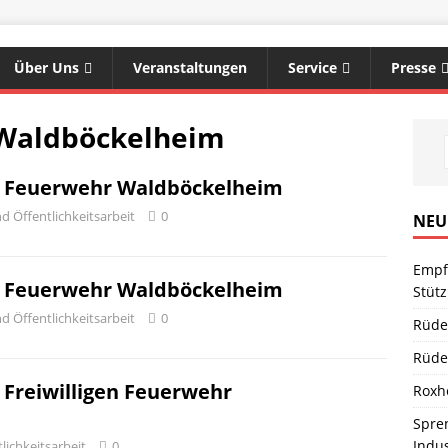
Über Uns
Veranstaltungen
Service
Presse
 Waldböckelheim
er Feuerwehr Waldböckelheim
d Öffentlichkeitsarbeit
0
NEU
Empf
er Feuerwehr Waldböckelheim
Stüt
d Öffentlichkeitsarbeit
0
Rüde
Rüde
r Freiwilligen Feuerwehr
Roxh
Spren
Indu
lichkeitsarbeit
0