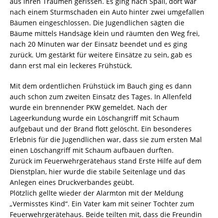
aus ihren Träumen gerissen. Es ging nach Spall, dort war
nach einem Sturmschaden ein Auto hinter zwei umgefallen
Bäumen eingeschlossen. Die Jugendlichen sägten die
Bäume mittels Handsäge klein und räumten den Weg frei,
nach 20 Minuten war der Einsatz beendet und es ging
zurück. Um gestärkt für weitere Einsätze zu sein, gab es
dann erst mal ein leckeres Frühstück.
Mit dem ordentlichen Frühstück im Bauch ging es dann
auch schon zum zweiten Einsatz des Tages. In Allenfeld
wurde ein brennender PKW gemeldet. Nach der
Lageerkundung wurde ein Löschangriff mit Schaum
aufgebaut und der Brand flott gelöscht. Ein besonderes
Erlebnis für die Jugendlichen war, dass sie zum ersten Mal
einen Löschangriff mit Schaum aufbauen durften.
Zurück im Feuerwehrgerätehaus stand Erste Hilfe auf dem
Dienstplan, hier wurde die stabile Seitenlage und das
Anlegen eines Druckverbandes geübt.
Plötzlich gellte wieder der Alarmton mit der Meldung
„Vermisstes Kind“. Ein Vater kam mit seiner Tochter zum
Feuerwehrgerätehaus. Beide teilten mit, dass die Freundin