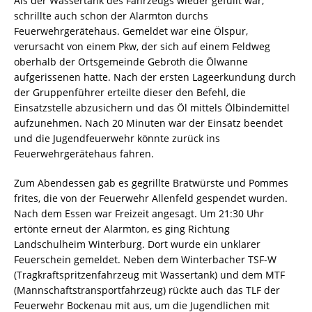
Als der Wassertank des Fahrzeugs wieder gefüllt war,
schrillte auch schon der Alarmton durchs
Feuerwehrgerätehaus. Gemeldet war eine Ölspur,
verursacht von einem Pkw, der sich auf einem Feldweg
oberhalb der Ortsgemeinde Gebroth die Ölwanne
aufgerissenen hatte. Nach der ersten Lageerkundung durch
der Gruppenführer erteilte dieser den Befehl, die
Einsatzstelle abzusichern und das Öl mittels Ölbindemittel
aufzunehmen. Nach 20 Minuten war der Einsatz beendet
und die Jugendfeuerwehr könnte zurück ins
Feuerwehrgerätehaus fahren.
Zum Abendessen gab es gegrillte Bratwürste und Pommes
frites, die von der Feuerwehr Allenfeld gespendet wurden.
Nach dem Essen war Freizeit angesagt. Um 21:30 Uhr
ertönte erneut der Alarmton, es ging Richtung
Landschulheim Winterburg. Dort wurde ein unklarer
Feuerschein gemeldet. Neben dem Winterbacher TSF-W
(Tragkraftspritzenfahrzeug mit Wassertank) und dem MTF
(Mannschaftstransportfahrzeug) rückte auch das TLF der
Feuerwehr Bockenau mit aus, um die Jugendlichen mit