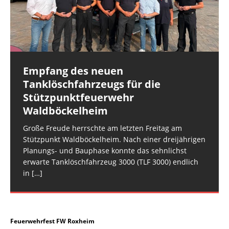
Wasserschaden in einer Wohnung im ersten
Alarmierung der Feuerwehr Hargesheim-Roxheim
Einsatzkräfte von Feuerwehren, THW, Rettungsdienst
Obergeschoss. Für
[…]
und der FEZ Rüdesheim am Montagabend. Es
und Polizei. Gegen 16:30 Uhr erfolgte die
handelte sich
überörtliche Anforderung der
[…]
[…]
Empfang des neuen
Rüdesheim: Notfalltüröffnung
Tanklöschfahrzeugs für die
Die Rüdesheimer Feuerwehr wurde am
Stützpunktfeuerwehr
Mittwochmorgen zu einer Notfalltüröffnung in der
Waldböckelheim
Rüdesheimer Ortslage alarmiert. (rg) Bildquelle:
Freiw. Feuerwehr VG Rüdesheim
Große Freude herrschte am letzten Freitag am
Stützpunkt Waldböckelheim. Nach einer dreijährigen
Planungs- und Bauphase konnte das sehnlichst
erwarte Tanklöschfahrzeug 3000 (TLF 3000) endlich
in
[…]
Feuerwehrfest FW Roxheim