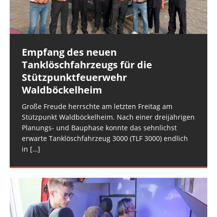
und der FEZ Rüdesheim am Montagabend. Es
und Polizei. Gegen 16:30 Uhr erfolgte die
handelte sich
überörtliche Anforderung der
[…]
[…]
Empfang des neuen
Rüdesheim: Notfalltüröffnung
Rüdesheim: Wasser in Stromkasten
Tanklöschfahrzeugs für die
Die Rüdesheimer Feuerwehr wurde am
Im Keller eines Mehrfamilienhauses im Rüdesheimer
Stützpunktfeuerwehr
Mittwochmorgen zu einer Notfalltüröffnung in der
Schlittweg stand am Dienstagmittag ein
Waldböckelheim
Rüdesheimer Ortslage alarmiert. (rg) Bildquelle:
Stromverteilkasten unter Wasser. Ursache war ein
Freiw. Feuerwehr VG Rüdesheim
Wasserschaden in einer Wohnung im ersten
Große Freude herrschte am letzten Freitag am
Obergeschoss. Für
[…]
Stützpunkt Waldböckelheim. Nach einer dreijährigen
Planungs- und Bauphase konnte das sehnlichst
erwarte Tanklöschfahrzeug 3000 (TLF 3000) endlich
in
[…]