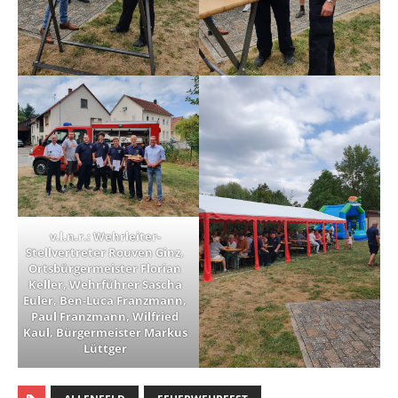
v.l.n.r.: Wehrleiter-
Stellvertreter Rouven Ginz,
Ortsbürgermeister Florian
Keller, Wehrführer Sascha
Euler, Ben-Luca Franzmann,
Paul Franzmann, Wilfried
Kaul, Bürgermeister Markus
Lüttger