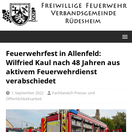
Feuerwehrfest in Allenfeld:
Wilfried Kaul nach 48 Jahren aus
aktivem Feuerwehrdienst
verabschiedet
1. September 2022
Fachbereich Presse- und
Öffentlichkeitsarbeit
Roxheim: Unklare
Sprendlingen: Überörtliche Hilfe bei
Rauchentwicklung
Industriebrand in Sprendlingen