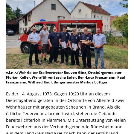
v.l.n.r.: Wehrleiter-Stellvertreter Rouven Ginz, Ortsbürgermeister
Florian Keller, Wehrführer Sascha Euler, Ben-Luca Franzmann, Paul
Franzmann, Wilfried Kaul, Bürgermeister Markus Lüttger
Es der 14. August 1973. Gegen 19:20 Uhr an diesem
Dienstagabend geraten in der Ortsmitte von Allenfeld zwei
Wohnhäuser mit angebauten Scheunen in Brand. Als die
örtliche Feuerwehr alarmiert wird, stehen die Gebäude
bereits lichterloh in Flammen. Mit Unterstützung von vielen
Feuerwehren aus der Verbandsgemeinde Rüdesheim und
aus dem Landkreis Bad Kreuznach kann der Großbrand