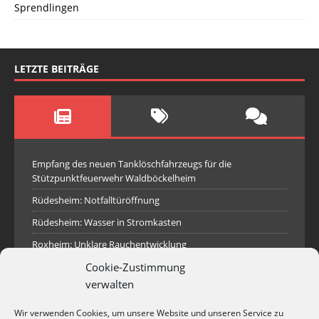
Sprendlingen
LETZTE BEITRÄGE
Empfang des neuen Tanklöschfahrzeugs für die
Stützpunktfeuerwehr Waldböckelheim
Rüdesheim: Notfalltüröffnung
Rüdesheim: Wasser in Stromkasten
Roxheim: Unklare Rauchentwicklung
Cookie-Zustimmung
Sprendlingen: Überörtliche Hilfe bei Industriebrand in
Sprendlingen
verwalten
Spall: Rauchsäule im Gelände
Wir verwenden Cookies, um unsere Website und unseren Service zu