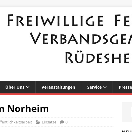
Über Uns
Veranstaltungen
Service
Presse
in Norheim
fentlichkeitsarbeit
Einsätze
0