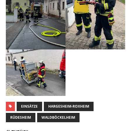
EINSÄTZE
HARGESHEIM-ROXHEIM
RÜDESHEIM
WALDBÖCKELHEIM