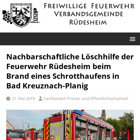
Nachbarschaftliche Löschhilfe der
Feuerwehr Rüdesheim beim
Brand eines Schrotthaufens in
Bad Kreuznach-Planig
27. Mai 2019
Fachbereich Presse- und Öffentlichkeitsarbeit
Roxheim: Unklare
Sprendlingen: Überörtliche Hilfe bei
Rauchentwicklung
Industriebrand in Sprendlingen