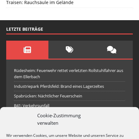
Traisen: Rauchsäule im Gelände
LETZTE BEITRÄGE
Rüdesheim: Feuerwehr rettet verletzten Rollstuhlfahrer aus
dem Ellerbach
Industriepark Pferdsfeld: Brand eines Lagerzeltes
Spabrücken: Nächtlicher Feuerschein
B41: Verkehrsunfall
Traisen: Rauchsäule im Gelände
Cookie-Zustimmung
verwalten
Hilfeleistungseinsatz Rotenfels
Empfang des neuen Tanklöschfahrzeugs für die
Wir verwenden Cookies, um unsere Website und unseren Service zu