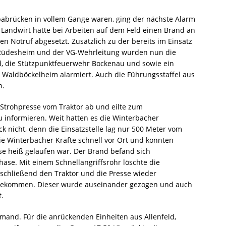
abrücken in vollem Gange waren, ging der nächste Alarm
in Landwirt hatte bei Arbeiten auf dem Feld einen Brand an
en Notruf abgesetzt. Zusätzlich zu der bereits im Einsatz
 Rüdesheim und der VG-Wehrleitung wurden nun die
, die Stützpunktfeuerwehr Bockenau und sowie ein
 Waldböckelheim alarmiert. Auch die Führungsstaffel aus
h.
e Strohpresse vom Traktor ab und eilte zum
 informieren. Weit hatten es die Winterbacher
k nicht, denn die Einsatzstelle lag nur 500 Meter vom
e Winterbacher Kräfte schnell vor Ort und konnten
esse heiß gelaufen war. Der Brand befand sich
ase. Mit einem Schnellangriffsrohr löschte die
chließend den Traktor und die Presse wieder
ekommen. Dieser wurde auseinander gezogen und auch
t.
emand. Für die anrückenden Einheiten aus Allenfeld,