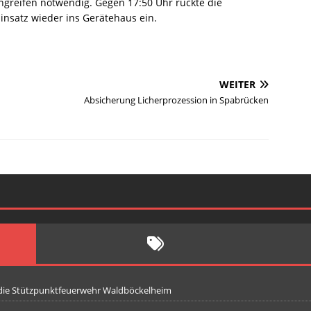
greifen notwendig. Gegen 17:50 Uhr rückte die
nsatz wieder ins Gerätehaus ein.
WEITER
Absicherung Licherprozession in Spabrücken
 die Stützpunktfeuerwehr Waldböckelheim