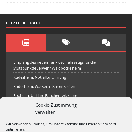
LETZTE BEITRÄGE
Empfang des neuen Tanklöschfahrzeugs für die
Stützpunktfeuerwehr Waldböckelheim
Rüdesheim: Notfalltüröffnung
Rüdesheim: Wasser in Stromkasten
Roxheim: Unklare Rauchentwicklung
Cookie-Zustimmung
Sprendlingen: Überörtliche Hilfe bei Industriebrand in
Sprendlingen
verwalten
Spall: Rauchsäule im Gelände
Wir verwenden Cookies, um unsere Website und unseren Service zu
Rüdesheim: Aufgerissener Dieseltank
optimieren.