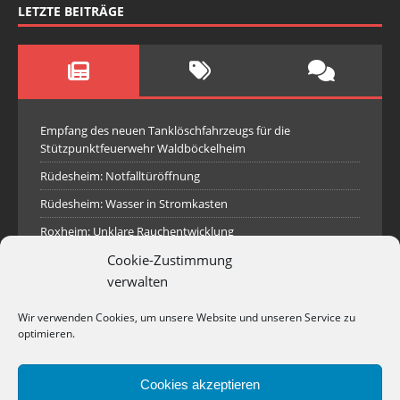
LETZTE BEITRÄGE
Empfang des neuen Tanklöschfahrzeugs für die
Stützpunktfeuerwehr Waldböckelheim
Rüdesheim: Notfalltüröffnung
Rüdesheim: Wasser in Stromkasten
Roxheim: Unklare Rauchentwicklung
Sprendlingen: Überörtliche Hilfe bei Industriebrand in
Cookie-Zustimmung
Sprendlingen
verwalten
Spall: Rauchsäule im Gelände
Wir verwenden Cookies, um unsere Website und unseren Service zu
Rüdesheim: Aufgerissener Dieseltank
optimieren.
Waldböckelheim: Brandnachschau
Cookies akzeptieren
Industriepark Pferdsfeld: Brand eines Holzpolter