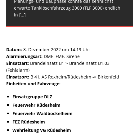
Planungs- und Bauphase konnte das sehnlichst
DLZ: Einsatzgruppe DLZ mit
Fahrzeuge: Feuerwehr Rüdesheim: FW
[…]
[…]
Wehrleiter-Stellvertreter 2 VG RüdesheimEinheiten
Fahrzeuge: Feuerwehr Hargesheim-Roxheim: FW
erwarte Tanklöschfahrzeug 3000 (TLF 3000) endlich
und Fahrzeuge:
Hargesheim-Roxheim LF 20 KatS
[…]
[…]
in
[…]
Datum:
8. Dezember 2022 um 14:19 Uhr
Alarmierungsart:
DME, FME, Sirene
Einsatzart:
Brandeinsatz B1 > Brandeinsatz B1.03
(Fehlalarm)
Einsatzort:
B 41, AS Roxheim/Rüdesheim -> Birkenfeld
Einheiten und Fahrzeuge:
Einsatzgruppe DLZ
Feuerwehr Rüdesheim
Feuerwehr Waldböckelheim
FEZ Rüdesheim
Wehrleitung VG Rüdesheim