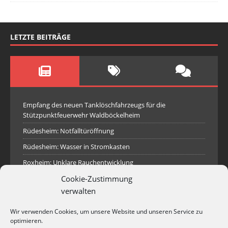
LETZTE BEITRÄGE
Empfang des neuen Tanklöschfahrzeugs für die
Stützpunktfeuerwehr Waldböckelheim
Rüdesheim: Notfalltüröffnung
Rüdesheim: Wasser in Stromkasten
Roxheim: Unklare Rauchentwicklung
Cookie-Zustimmung
Sprendlingen: Überörtliche Hilfe bei Industriebrand in
Sprendlingen
verwalten
Spall: Rauchsäule im Gelände
Wir verwenden Cookies, um unsere Website und unseren Service zu
Rüdesheim: Aufgerissener Dieseltank
optimieren.