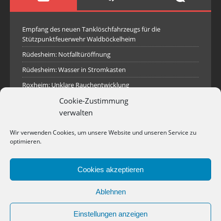
Empfang des neuen Tanklöschfahrzeugs für die
Stützpunktfeuerwehr Waldböckelheim
Rüdesheim: Notfalltüröffnung
Rüdesheim: Wasser in Stromkasten
Roxheim: Unklare Rauchentwicklung
Cookie-Zustimmung
Sprendlingen: Überörtliche Hilfe bei Industriebrand in
Sprendlingen
verwalten
Spall: Rauchsäule im Gelände
Wir verwenden Cookies, um unsere Website und unseren Service zu
Rüdesheim: Aufgerissener Dieseltank
optimieren.
Waldböckelheim: Brandnachschau
Cookies akzeptieren
Industriepark Pferdsfeld: Brand eines Holzpolter
Bad Sobernheim: Stallungsbrand
Ablehnen
Einstellungen anzeigen