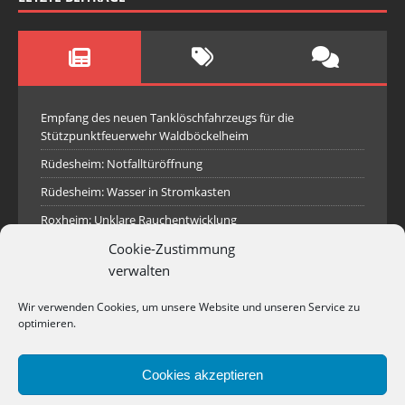
Empfang des neuen Tanklöschfahrzeugs für die
Stützpunktfeuerwehr Waldböckelheim
Rüdesheim: Notfalltüröffnung
Rüdesheim: Wasser in Stromkasten
Roxheim: Unklare Rauchentwicklung
Cookie-Zustimmung
Sprendlingen: Überörtliche Hilfe bei Industriebrand in
Sprendlingen
verwalten
Spall: Rauchsäule im Gelände
Wir verwenden Cookies, um unsere Website und unseren Service zu
Rüdesheim: Aufgerissener Dieseltank
optimieren.
Waldböckelheim: Brandnachschau
Cookies akzeptieren
Industriepark Pferdsfeld: Brand eines Holzpolter