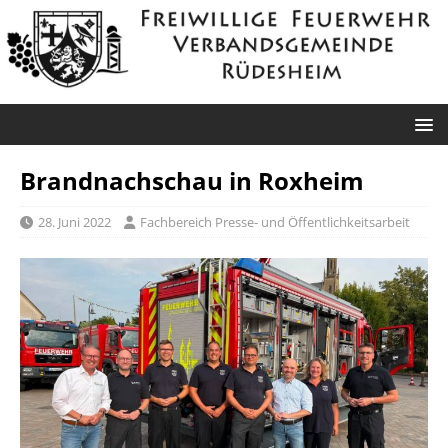
Brandnachschau in Roxheim
28. Juni 2022
Fachbereich Presse- und Öffentlichkeitsarbeit
Roxheim: Unklare
Rauchentwicklung
Datum: 3. August 2026 um
21:19 UhrAlarmierungsart: DME,
GroupAlarmEinsatzart: Brandeinsatz B1 >
Brandeinsatz B1.05 (Fehlalarm)Einsatzort: Roxheim,
Gemarkung Ri. St. KatharinenEinsatzleiter: