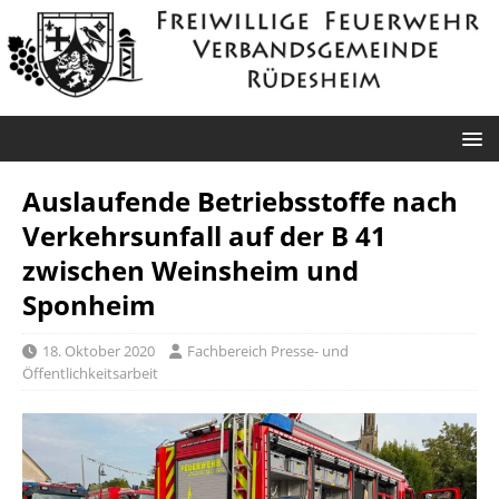
Auslaufende Betriebsstoffe nach
Verkehrsunfall auf der B 41
zwischen Weinsheim und
Sponheim
18. Oktober 2020
Fachbereich Presse- und
Öffentlichkeitsarbeit
Roxheim: Unklare
Sprendlingen: Überörtliche Hilfe bei
Rauchentwicklung
Industriebrand in Sprendlingen