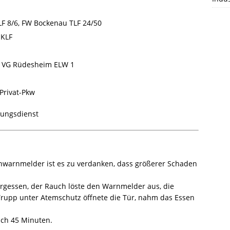
Große Freude herrschte am letzten Freitag
am Stützpunkt Waldböckelheim. Nach einer
F 8/6, FW Bockenau TLF 24/50
dreijährigen Planungs- und Bauphase
KLF
konnte das sehnlichst erwarte
Tanklöschfahrzeug 3000 (TLF 3000) endlich
 VG Rüdesheim ELW 1
in
[…]
Privat-Pkw
tungsdienst
arnmelder ist es zu verdanken, dass größerer Schaden
rgessen, der Rauch löste den Warnmelder aus, die
Trupp unter Atemschutz öffnete die Tür, nahm das Essen
ach 45 Minuten.