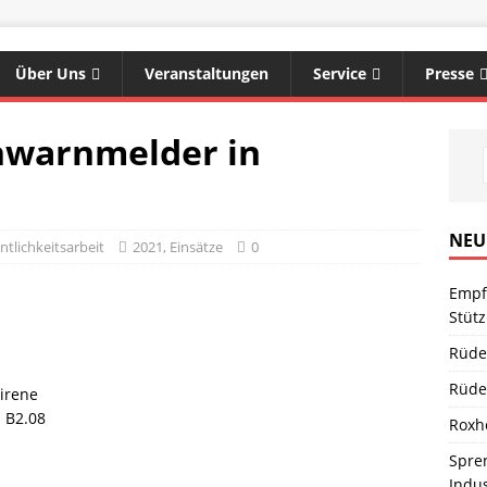
Über Uns
Veranstaltungen
Service
Presse
hwarnmelder in
NEU
tlichkeitsarbeit
2021
,
Einsätze
0
Empf
Stüt
Empfang des neuen
Rüde
Tanklöschfahrzeugs für
Rüde
die
irene
 B2.08
Stützpunktfeuerwehr
Roxh
Waldböckelheim
Spren
Indu