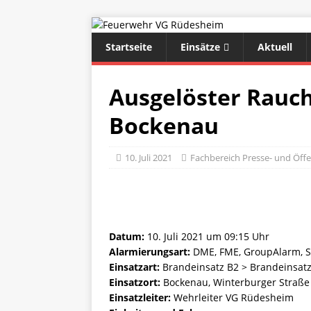
Startseite
Einsätze
Aktuell
Ausgelöster Rauc
Bockenau
10. Juli 2021
Fachbereich Presse- und Öffen
Datum:
10. Juli 2021 um 09:15 Uhr
Alarmierungsart:
DME, FME, GroupAlarm, S
Einsatzart:
Brandeinsatz B2 > Brandeinsatz
Einsatzort:
Bockenau, Winterburger Straße
Einsatzleiter:
Wehrleiter VG Rüdesheim