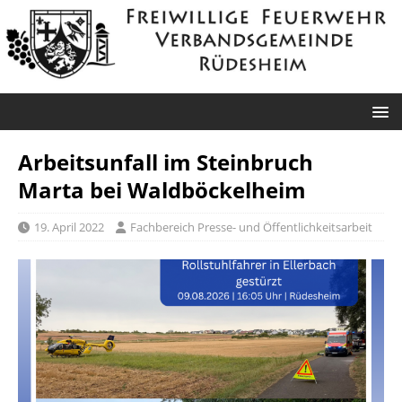
Arbeitsunfall im Steinbruch
Marta bei Waldböckelheim
19. April 2022
Fachbereich Presse- und Öffentlichkeitsarbeit
Spabrücken: Nächtlicher
Feuerschein
Datum: 8. August 2026 um
23:43 UhrAlarmierungsart: DME, GroupAlarm,
SireneEinsatzart: Sondereinsatz S1 > Sondereinsatz