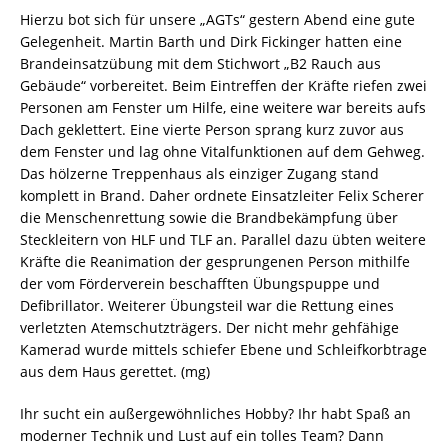
Hierzu bot sich für unsere „AGTs“ gestern Abend eine gute
Gelegenheit. Martin Barth und Dirk Fickinger hatten eine
Brandeinsatzübung mit dem Stichwort „B2 Rauch aus
Gebäude“ vorbereitet. Beim Eintreffen der Kräfte riefen zwei
Personen am Fenster um Hilfe, eine weitere war bereits aufs
Dach geklettert. Eine vierte Person sprang kurz zuvor aus
dem Fenster und lag ohne Vitalfunktionen auf dem Gehweg.
Das hölzerne Treppenhaus als einziger Zugang stand
komplett in Brand. Daher ordnete Einsatzleiter Felix Scherer
die Menschenrettung sowie die Brandbekämpfung über
Steckleitern von HLF und TLF an. Parallel dazu übten weitere
Kräfte die Reanimation der gesprungenen Person mithilfe
der vom Förderverein beschafften Übungspuppe und
Defibrillator. Weiterer Übungsteil war die Rettung eines
verletzten Atemschutzträgers. Der nicht mehr gehfähige
Kamerad wurde mittels schiefer Ebene und Schleifkorbtrage
aus dem Haus gerettet. (mg)
Ihr sucht ein außergewöhnliches Hobby? Ihr habt Spaß an
moderner Technik und Lust auf ein tolles Team? Dann