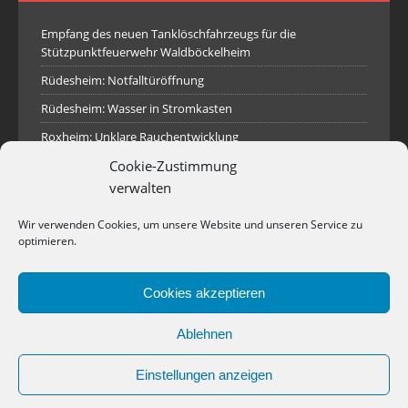
Empfang des neuen Tanklöschfahrzeugs für die
Stützpunktfeuerwehr Waldböckelheim
Rüdesheim: Notfalltüröffnung
Rüdesheim: Wasser in Stromkasten
Roxheim: Unklare Rauchentwicklung
Cookie-Zustimmung
Sprendlingen: Überörtliche Hilfe bei Industriebrand in
Sprendlingen
verwalten
Spall: Rauchsäule im Gelände
Wir verwenden Cookies, um unsere Website und unseren Service zu
Rüdesheim: Aufgerissener Dieseltank
optimieren.
Waldböckelheim: Brandnachschau
Cookies akzeptieren
Industriepark Pferdsfeld: Brand eines Holzpolter
Bad Sobernheim: Stallungsbrand
Ablehnen
Einstellungen anzeigen
Copyright © 2026 | WordPress Theme von
MH Themes