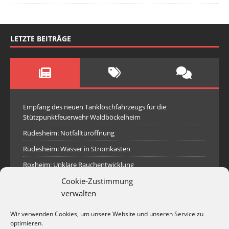
LETZTE BEITRÄGE
Empfang des neuen Tanklöschfahrzeugs für die
Stützpunktfeuerwehr Waldböckelheim
Rüdesheim: Notfalltüröffnung
Rüdesheim: Wasser in Stromkasten
Roxheim: Unklare Rauchentwicklung
Cookie-Zustimmung
Sprendlingen: Überörtliche Hilfe bei Industriebrand in
Sprendlingen
verwalten
Spall: Rauchsäule im Gelände
Wir verwenden Cookies, um unsere Website und unseren Service zu
Rüdesheim: Aufgerissener Dieseltank
optimieren.