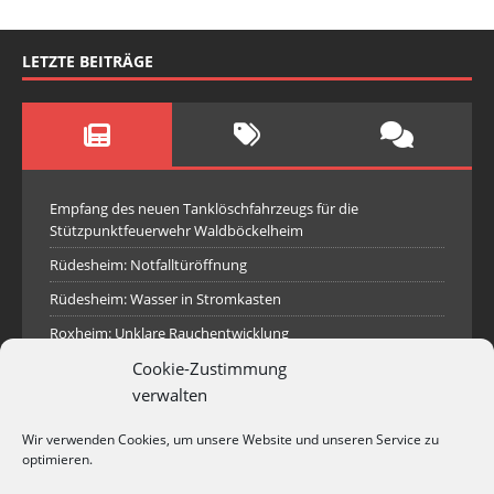
LETZTE BEITRÄGE
Empfang des neuen Tanklöschfahrzeugs für die
Stützpunktfeuerwehr Waldböckelheim
Rüdesheim: Notfalltüröffnung
Rüdesheim: Wasser in Stromkasten
Roxheim: Unklare Rauchentwicklung
Cookie-Zustimmung
Sprendlingen: Überörtliche Hilfe bei Industriebrand in
Sprendlingen
verwalten
Spall: Rauchsäule im Gelände
Wir verwenden Cookies, um unsere Website und unseren Service zu
Rüdesheim: Aufgerissener Dieseltank
optimieren.
Waldböckelheim: Brandnachschau