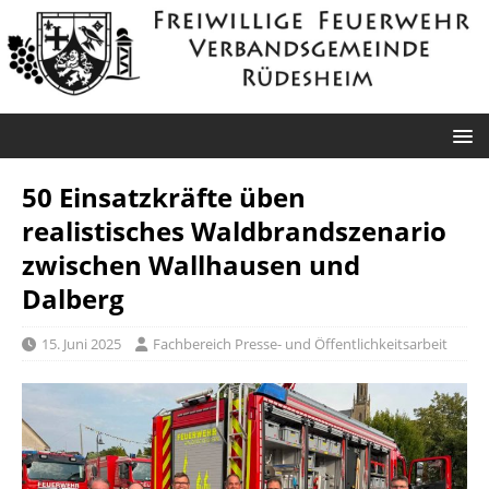
50 Einsatzkräfte üben
realistisches Waldbrandszenario
zwischen Wallhausen und
Dalberg
15. Juni 2025
Fachbereich Presse- und Öffentlichkeitsarbeit
Roxheim: Unklare
Sprendlingen: Überörtliche Hilfe bei
Rauchentwicklung
Industriebrand in Sprendlingen