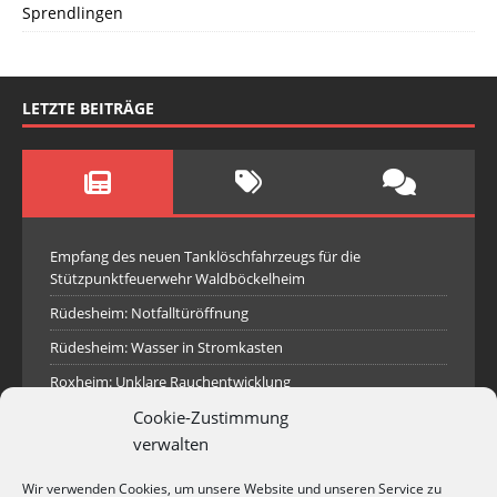
Sprendlingen
LETZTE BEITRÄGE
Empfang des neuen Tanklöschfahrzeugs für die
Stützpunktfeuerwehr Waldböckelheim
Rüdesheim: Notfalltüröffnung
Rüdesheim: Wasser in Stromkasten
Roxheim: Unklare Rauchentwicklung
Sprendlingen: Überörtliche Hilfe bei Industriebrand in
Cookie-Zustimmung
Sprendlingen
verwalten
Spall: Rauchsäule im Gelände
Wir verwenden Cookies, um unsere Website und unseren Service zu