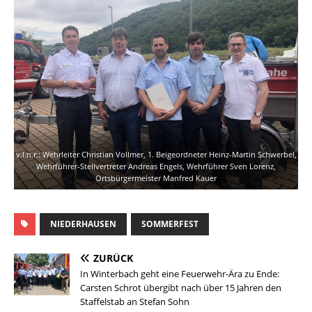
v.l.n.r.: Wehrleiter Christian Vollmer, 1. Beigeordneter Heinz-Martin Schwerbel,
Wehrführer-Stellvertreter Andreas Engels, Wehrführer Sven Lorenz,
Ortsbürgermeister Manfred Kauer
NIEDERHAUSEN
SOMMERFEST
ZURÜCK
In Winterbach geht eine Feuerwehr-Ära zu Ende:
Carsten Schrot übergibt nach über 15 Jahren den
Staffelstab an Stefan Sohn