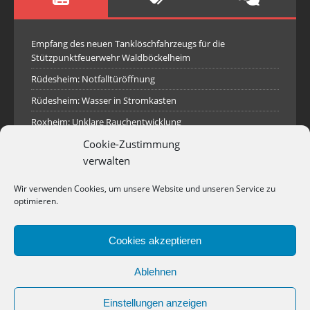
Empfang des neuen Tanklöschfahrzeugs für die
Stützpunktfeuerwehr Waldböckelheim
Rüdesheim: Notfalltüröffnung
Rüdesheim: Wasser in Stromkasten
Roxheim: Unklare Rauchentwicklung
Cookie-Zustimmung
Sprendlingen: Überörtliche Hilfe bei Industriebrand in
Sprendlingen
verwalten
Spall: Rauchsäule im Gelände
Wir verwenden Cookies, um unsere Website und unseren Service zu
Rüdesheim: Aufgerissener Dieseltank
optimieren.
Waldböckelheim: Brandnachschau
Cookies akzeptieren
Industriepark Pferdsfeld: Brand eines Holzpolter
Bad Sobernheim: Stallungsbrand
Ablehnen
Einstellungen anzeigen