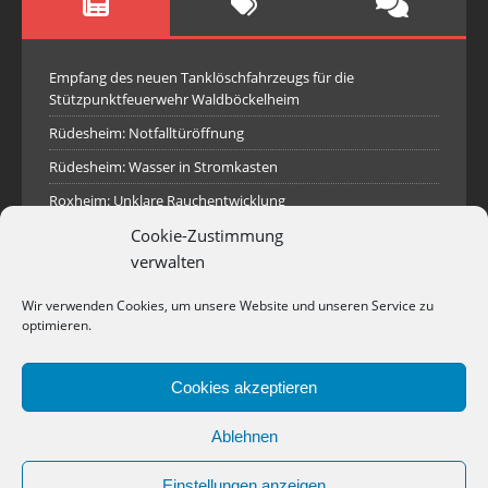
Empfang des neuen Tanklöschfahrzeugs für die
Stützpunktfeuerwehr Waldböckelheim
Rüdesheim: Notfalltüröffnung
Rüdesheim: Wasser in Stromkasten
Roxheim: Unklare Rauchentwicklung
Cookie-Zustimmung
Sprendlingen: Überörtliche Hilfe bei Industriebrand in
Sprendlingen
verwalten
Spall: Rauchsäule im Gelände
Wir verwenden Cookies, um unsere Website und unseren Service zu
Rüdesheim: Aufgerissener Dieseltank
optimieren.
Waldböckelheim: Brandnachschau
Cookies akzeptieren
Industriepark Pferdsfeld: Brand eines Holzpolter
Bad Sobernheim: Stallungsbrand
Ablehnen
Einstellungen anzeigen