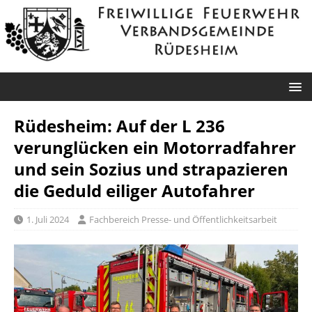
Rüdesheim: Auf der L 236
verunglücken ein Motorradfahrer
und sein Sozius und strapazieren
die Geduld eiliger Autofahrer
1. Juli 2024
Fachbereich Presse- und Öffentlichkeitsarbeit
Roxheim: Unklare
Sprendlingen: Überörtliche Hilfe bei
Rauchentwicklung
Industriebrand in Sprendlingen