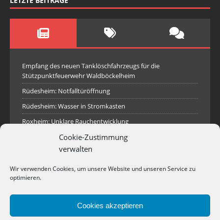
LETZTE BEITRÄGE
Empfang des neuen Tanklöschfahrzeugs für die
Stützpunktfeuerwehr Waldböckelheim
Rüdesheim: Notfalltüröffnung
Rüdesheim: Wasser in Stromkasten
Roxheim: Unklare Rauchentwicklung
Cookie-Zustimmung
Sprendlingen: Überörtliche Hilfe bei Industriebrand in
Sprendlingen
verwalten
Spall: Rauchsäule im Gelände
Wir verwenden Cookies, um unsere Website und unseren Service zu
Rüdesheim: Aufgerissener Dieseltank
optimieren.
Waldböckelheim: Brandnachschau
Cookies akzeptieren
Industriepark Pferdsfeld: Brand eines Holzpolter