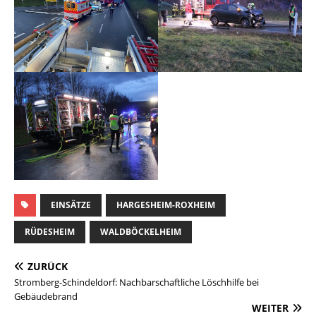
EINSÄTZE
HARGESHEIM-ROXHEIM
RÜDESHEIM
WALDBÖCKELHEIM
ZURÜCK
Stromberg-Schindeldorf: Nachbarschaftliche Löschhilfe bei
Gebäudebrand
WEITER