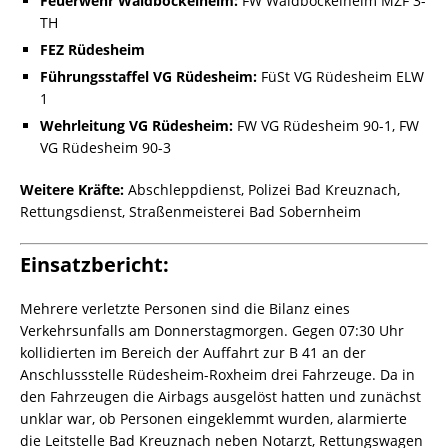
Feuerwehr Waldböckelheim:
FW Waldböckelheim MZF 3-
TH
FEZ Rüdesheim
Führungsstaffel VG Rüdesheim:
FüSt VG Rüdesheim ELW
1
Wehrleitung VG Rüdesheim:
FW VG Rüdesheim 90-1, FW
VG Rüdesheim 90-3
Weitere Kräfte:
Abschleppdienst, Polizei Bad Kreuznach,
Rettungsdienst, Straßenmeisterei Bad Sobernheim
Einsatzbericht:
Mehrere verletzte Personen sind die Bilanz eines
Verkehrsunfalls am Donnerstagmorgen. Gegen 07:30 Uhr
kollidierten im Bereich der Auffahrt zur B 41 an der
Anschlussstelle Rüdesheim-Roxheim drei Fahrzeuge. Da in
den Fahrzeugen die Airbags ausgelöst hatten und zunächst
unklar war, ob Personen eingeklemmt wurden, alarmierte
die Leitstelle Bad Kreuznach neben Notarzt, Rettungswagen