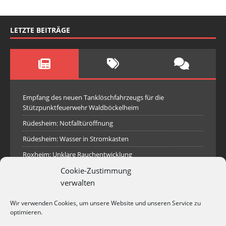
LETZTE BEITRÄGE
Empfang des neuen Tanklöschfahrzeugs für die
Stützpunktfeuerwehr Waldböckelheim
Rüdesheim: Notfalltüröffnung
Rüdesheim: Wasser in Stromkasten
Roxheim: Unklare Rauchentwicklung
Sprendlingen: Überörtliche Hilfe bei Industriebrand in
Cookie-Zustimmung
Sprendlingen
verwalten
Spall: Rauchsäule im Gelände
Wir verwenden Cookies, um unsere Website und unseren Service zu
Rüdesheim: Aufgerissener Dieseltank
optimieren.