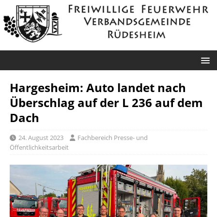
Hargesheim: Auto landet nach
Überschlag auf der L 236 auf dem
Dach
24. August 2023
Fachbereich Presse- und
Öffentlichkeitsarbeit
Roxheim: Unklare
Sprendlingen: Überörtliche Hilfe bei
Rauchentwicklung
Industriebrand in Sprendlingen
Datum: 3. August 2026 um
Datum: 2. August 2026 um