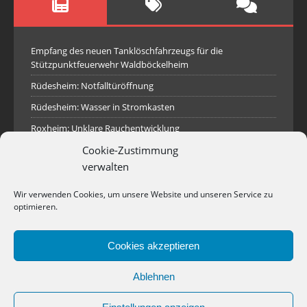
Empfang des neuen Tanklöschfahrzeugs für die
Stützpunktfeuerwehr Waldböckelheim
Rüdesheim: Notfalltüröffnung
Rüdesheim: Wasser in Stromkasten
Roxheim: Unklare Rauchentwicklung
Cookie-Zustimmung
Sprendlingen: Überörtliche Hilfe bei Industriebrand in
Sprendlingen
verwalten
Spall: Rauchsäule im Gelände
Wir verwenden Cookies, um unsere Website und unseren Service zu
Rüdesheim: Aufgerissener Dieseltank
optimieren.
Waldböckelheim: Brandnachschau
Cookies akzeptieren
Industriepark Pferdsfeld: Brand eines Holzpolter
Bad Sobernheim: Stallungsbrand
Ablehnen