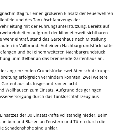
gnachmittag für einen größeren Einsatz der Feuerwehren
llenfeld und des Tanklöschfahrzeugs der
ehrleitung mit der Führungsunterstützung. Bereits auf
rwehreinheiten aufgrund der kilometerweit sichtbaren
che Wehr eintraf, stand das Gartenhaus nach Mitteilung
nbauten im Vollbrand. Auf einem Nachbargrundstück hatte
gefangen und bei einem weiteren Nachbargrundstück
chung unmittelbar an das brennende Gartenhaus an.
tz der angrenzenden Grundstücke zwei Atemschutztrupps
sbreitung erfolgreich verhindern konnten. Zwei weitere
 Gartenhaus ab. Insgesamt kamen acht
nd Wallhausen zum Einsatz. Aufgrund des geringen
sserversorgung durch das Tanklöschfahrzeug aus
insatzes der 30 Einsatzkräfte vollständig nieder. Beim
heiben und Blasen an Fenstern und Türen durch die
die Schadenshöhe sind unklar.