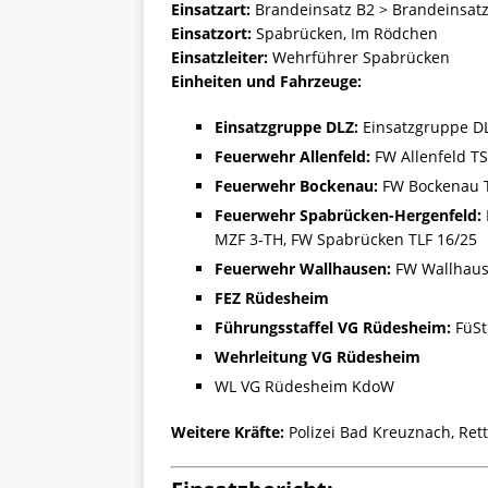
Einsatzart:
Brandeinsatz B2 > Brandeinsatz
Einsatzort:
Spabrücken, Im Rödchen
Einsatzleiter:
Wehrführer Spabrücken
Einheiten und Fahrzeuge:
Einsatzgruppe DLZ:
Einsatzgruppe D
Feuerwehr Allenfeld:
FW Allenfeld TS
Feuerwehr Bockenau:
FW Bockenau T
Feuerwehr Spabrücken-Hergenfeld:
MZF 3-TH, FW Spabrücken TLF 16/25
Feuerwehr Wallhausen:
FW Wallhaus
FEZ Rüdesheim
Führungsstaffel VG Rüdesheim:
FüSt
Wehrleitung VG Rüdesheim
WL VG Rüdesheim KdoW
Weitere Kräfte:
Polizei Bad Kreuznach, Ret