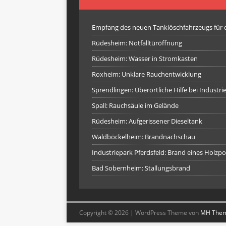
Empfang des neuen Tanklöschfahrzeugs für
Rüdesheim: Notfalltüröffnung
Rüdesheim: Wasser in Stromkasten
Roxheim: Unklare Rauchentwicklung
Sprendlingen: Überörtliche Hilfe bei Industr
Spall: Rauchsäule im Gelände
Rüdesheim: Aufgerissener Dieseltank
Waldböckelheim: Brandnachschau
Industriepark Pferdsfeld: Brand eines Holzpo
Bad Sobernheim: Stallungsbrand
Copyright © 2026 | WordPress Theme von
MH The