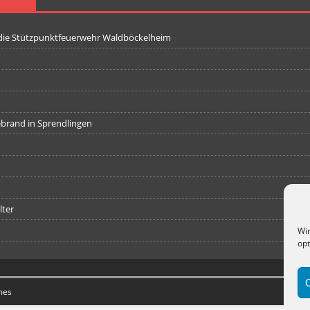
 die Stützpunktfeuerwehr Waldböckelheim
iebrand in Sprendlingen
lter
Wir
opt
mes