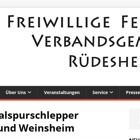
Über Uns
Veranstaltungen
Service
Presse
lspurschlepper
 und Weinsheim