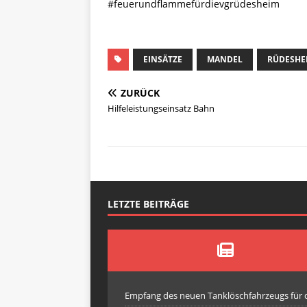
#feuerundflammefürdievgrüdesheim
EINSÄTZE
MANDEL
RÜDESHE
ZURÜCK
Hilfeleistungseinsatz Bahn
LETZTE BEITRÄGE
Empfang des neuen Tanklöschfahrzeugs für