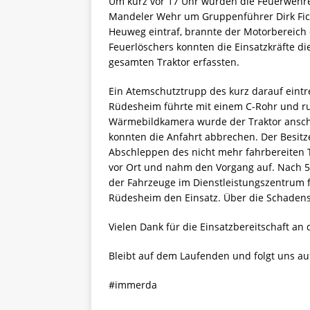
Um kurz vor 17 Uhr wurden die Feuerwehre
Mandeler Wehr um Gruppenführer Dirk Fick
Heuweg eintraf, brannte der Motorbereich d
Feuerlöschers konnten die Einsatzkräfte di
gesamten Traktor erfassten.
Ein Atemschutztrupp des kurz darauf ein
Rüdesheim führte mit einem C-Rohr und ru
Wärmebildkamera wurde der Traktor anschl
konnten die Anfahrt abbrechen. Der Besit
Abschleppen des nicht mehr fahrbereiten Tr
vor Ort und nahm den Vorgang auf. Nach
der Fahrzeuge im Dienstleistungszentrum 
Rüdesheim den Einsatz. Über die Schadens
Vielen Dank für die Einsatzbereitschaft an
Bleibt auf dem Laufenden und folgt uns au
#immerda