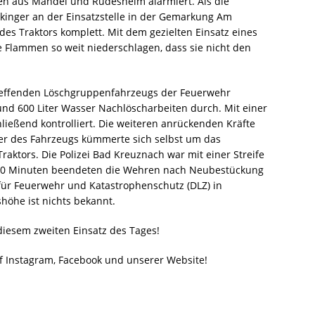
n aus Mandel und Rüdesheim alarmiert. Als die
inger an der Einsatzstelle in der Gemarkung Am
es Traktors komplett. Mit dem gezielten Einsatz eines
e Flammen so weit niederschlagen, dass sie nicht den
treffenden Löschgruppenfahrzeugs der Feuerwehr
nd 600 Liter Wasser Nachlöscharbeiten durch. Mit einer
ießend kontrolliert. Die weiteren anrückenden Kräfte
zer des Fahrzeugs kümmerte sich selbst um das
aktors. Die Polizei Bad Kreuznach war mit einer Streife
 50 Minuten beendeten die Wehren nach Neubestückung
für Feuerwehr und Katastrophenschutz (DLZ) in
höhe ist nichts bekannt.
 diesem zweiten Einsatz des Tages!
f Instagram, Facebook und unserer Website!