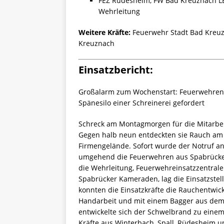
FEZ Rüdesheim, FW Bad Kreuznach LB
Wehrleitung
Weitere Kräfte:
Feuerwehr Stadt Bad Kreuz
Kreuznach
Einsatzbericht:
Großalarm zum Wochenstart: Feuerwehren,
Spänesilo einer Schreinerei gefordert
Schreck am Montagmorgen für die Mitarbei
Gegen halb neun entdeckten sie Rauch am
Firmengelände. Sofort wurde der Notruf an 
umgehend die Feuerwehren aus Spabrücken
die Wehrleitung, Feuerwehreinsatzzentrale 
Spabrücker Kameraden, lag die Einsatzstel
konnten die Einsatzkräfte die Rauchentwic
Handarbeit und mit einem Bagger aus dem 
entwickelte sich der Schwelbrand zu eine
Kräfte aus Winterbach, Spall, Rüdesheim u