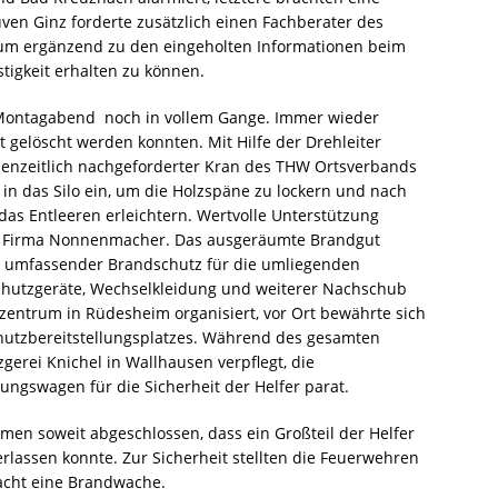
uven Ginz forderte zusätzlich einen Fachberater des
 um ergänzend zu den eingeholten Informationen beim
stigkeit erhalten zu können.
 Montagabend
noch in vollem Gange. Immer wieder
t gelöscht werden konnten. Mit Hilfe der Drehleiter
henzeitlich nachgeforderter Kran des THW Ortsverbands
n das Silo ein, um die Holzspäne zu lockern und nach
as Entleeren erleichtern. Wertvolle Unterstützung
der Firma Nonnenmacher. Das ausgeräumte Brandgut
in umfassender Brandschutz für die umliegenden
schutzgeräte, Wechselkleidung und weiterer Nachschub
entrum in Rüdesheim organisiert, vor Ort bewährte sich
hutzbereitstellungsplatzes. Während des gesamten
gerei Knichel in Wallhausen verpflegt, die
ungswagen für die Sicherheit der Helfer parat.
en soweit abgeschlossen, dass ein Großteil der Helfer
erlassen konnte. Zur Sicherheit stellten die Feuerwehren
Nacht eine Brandwache.