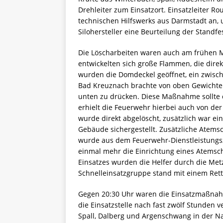
Drehleiter zum Einsatzort. Einsatzleiter Ro
technischen Hilfswerks aus Darmstadt an,
Silohersteller eine Beurteilung der Standfe
Die Löscharbeiten waren auch am frühen
entwickelten sich große Flammen, die direk
wurden die Domdeckel geöffnet, ein zwisc
Bad Kreuznach brachte von oben Gewichte i
unten zu drücken. Diese Maßnahme sollte d
erhielt die Feuerwehr hierbei auch von 
wurde direkt abgelöscht, zusätzlich war e
Gebäude sichergestellt. Zusätzliche Atem
wurde aus dem Feuerwehr-Dienstleistungsz
einmal mehr die Einrichtung eines Atemsc
Einsatzes wurden die Helfer durch die Metz
Schnelleinsatzgruppe stand mit einem Rett
Gegen 20:30 Uhr waren die Einsatzmaßnahm
die Einsatzstelle nach fast zwölf Stunden v
Spall, Dalberg und Argenschwang in der 