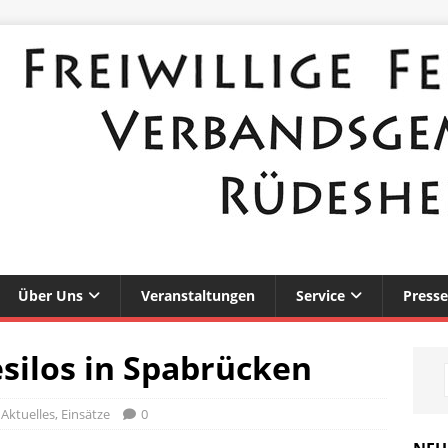
Über Uns
Veranstaltungen
Service
Presse
silos in Spabrücken
,
Aktuelles
,
Einsätze
0