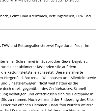
 Süd MTF, FW Bad Kreuznach LB Süd TLF 24/50,
nach, Polizei Bad Kreuznach, Rettungsdienst, THW Bad
 THW und Rettungsdienste zwei Tage durch Feuer im
ter einer Schreinerei im Spabrücker Gewerbegebiet.
 rund 190 Kubikmeter fassenden Silo auf dem
die Rettungsleitstelle abgesetzt. Diese alarmierte
-Hergenfeld, Bockenau, Wallhausen und Allenfeld sowie
und Einsatzleitwagen. Nicht weit hatten es die
le doch direkt gegenüber des Gerätehauses. Schnell
klung bestätigen und entschlossen sich die Holzspäne in
Silo zu räumen. Noch während der Entleerung des Silos
m Feuer mit offenen Flammen. Daraufhin wurden weitere
nd Bad Kreuznach alarmiert, letztere brachten eine