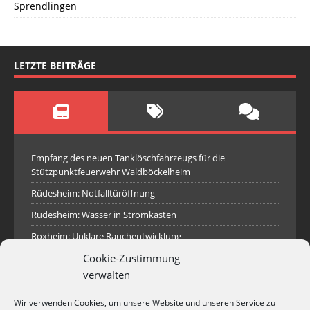
Sprendlingen
LETZTE BEITRÄGE
Empfang des neuen Tanklöschfahrzeugs für die
Stützpunktfeuerwehr Waldböckelheim
Rüdesheim: Notfalltüröffnung
Rüdesheim: Wasser in Stromkasten
Roxheim: Unklare Rauchentwicklung
Sprendlingen: Überörtliche Hilfe bei Industriebrand in
Cookie-Zustimmung
Sprendlingen
verwalten
Spall: Rauchsäule im Gelände
Wir verwenden Cookies, um unsere Website und unseren Service zu