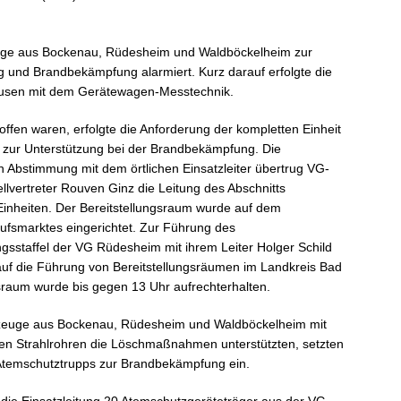
uge aus Bockenau, Rüdesheim und Waldböckelheim zur
 und Brandbekämpfung alarmiert. Kurz darauf erfolgte die
hausen mit dem Gerätewagen-Messtechnik.
ffen waren, erfolgte die Anforderung der kompletten Einheit
 zur Unterstützung bei der Brandbekämpfung. Die
Abstimmung mit dem örtlichen Einsatzleiter übertrug VG-
ellvertreter Rouven Ginz die Leitung des Abschnitts
Einheiten. Der Bereitstellungsraum wurde auf dem
fsmarktes eingerichtet. Zur Führung des
ngsstaffel der VG Rüdesheim mit ihrem Leiter Holger Schild
auf die Führung von Bereitstellungsräumen im Landkreis Bad
ngsraum wurde bis gegen 13 Uhr aufrechterhalten.
zeuge aus Bockenau, Rüdesheim und Waldböckelheim mit
ten Strahlrohren die Löschmaßnahmen unterstützten, setzten
 Atemschutztrupps zur Brandbekämpfung ein.