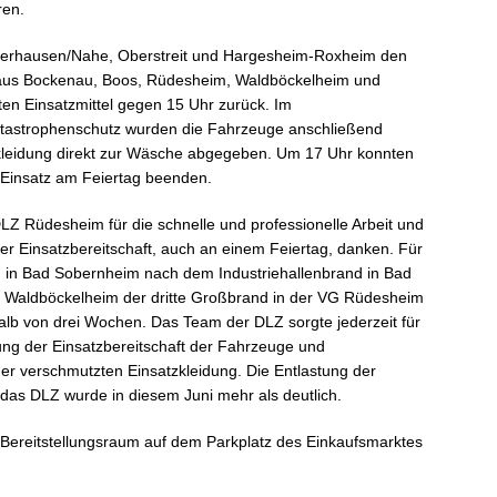
ren.
derhausen/Nahe, Oberstreit und Hargesheim-Roxheim den
 aus Bockenau, Boos, Rüdesheim, Waldböckelheim und
en Einsatzmittel gegen 15 Uhr zurück. Im
atastrophenschutz wurden die Fahrzeuge anschließend
zkleidung direkt zur Wäsche abgegeben. Um 17 Uhr konnten
 Einsatz am Feiertag beenden.
Z Rüdesheim für die schnelle und professionelle Arbeit und
er Einsatzbereitschaft, auch an einem Feiertag, danken. Für
in Bad Sobernheim nach dem Industriehallenbrand in Bad
 Waldböckelheim der dritte Großbrand in der VG Rüdesheim
b von drei Wochen. Das Team der DLZ sorgte jederzeit für
ung der Einsatzbereitschaft der Fahrzeuge und
er verschmutzten Einsatzkleidung. Die Entlastung der
as DLZ wurde in diesem Juni mehr als deutlich.
n Bereitstellungsraum auf dem Parkplatz des Einkaufsmarktes