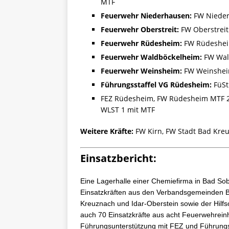
MTF
Feuerwehr Niederhausen:
FW Nieder
Feuerwehr Oberstreit:
FW Oberstreit
Feuerwehr Rüdesheim:
FW Rüdesheim
Feuerwehr Waldböckelheim:
FW Wal
Feuerwehr Weinsheim:
FW Weinshei
Führungsstaffel VG Rüdesheim:
FüSt
FEZ Rüdesheim, FW Rüdesheim MTF 2
WLST 1 mit MTF
Weitere Kräfte:
FW Kirn, FW Stadt Bad Kre
Einsatzbericht:
Eine Lagerhalle einer Chemiefirma in Bad So
Einsatzkräften aus den Verbandsgemeinden B
Kreuznach und Idar-Oberstein sowie der Hil
auch 70 Einsatzkräfte aus acht Feuerwehrei
Führungsunterstützung mit FEZ und Führungsst