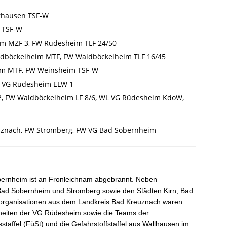
Roxheim: FW Hargesheim-Roxheim LF 20
KatS
[…]
hausen TSF-W
 TSF-W
 MZF 3, FW Rüdesheim TLF 24/50
dböckelheim MTF, FW Waldböckelheim TLF 16/45
m MTF, FW Weinsheim TSF-W
 VG Rüdesheim ELW 1
, FW Waldböckelheim LF 8/6, WL VG Rüdesheim KdoW,
uznach, FW Stromberg, FW VG Bad Sobernheim
bernheim ist an Fronleichnam abgebrannt. Neben
ad Sobernheim und Stromberg sowie den Städten Kirn, Bad
fsorganisationen aus dem Landkreis Bad Kreuznach waren
nheiten der VG Rüdesheim sowie die Teams der
affel (FüSt) und die Gefahrstoffstaffel aus Wallhausen im