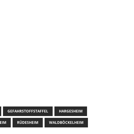
GEFAHRSTOFFSTAFFEL
HARGESHEIM
EIM
RÜDESHEIM
WALDBÖCKELHEIM