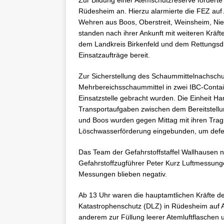
Zur Bildung einer Atemschutzreserve forderte
Rüdesheim an. Hierzu alarmierte die FEZ auf 
Wehren aus Boos, Oberstreit, Weinsheim, N
standen nach ihrer Ankunft mit weiteren Krä
dem Landkreis Birkenfeld und dem Rettungsdie
Einsatzaufträge bereit.
Zur Sicherstellung des Schaummittelnachschu
Mehrbereichsschaummittel in zwei IBC-Contai
Einsatzstelle gebracht wurden. Die Einheit
Transportaufgaben zwischen dem Bereitstell
und Boos wurden gegen Mittag mit ihren Trag
Löschwasserförderung eingebunden, um defekt
Das Team der Gefahrstoffstaffel Wallhausen na
Gefahrstoffzugführer Peter Kurz Luftmessun
Messungen blieben negativ.
Ab 13 Uhr waren die hauptamtlichen Kräfte d
Katastrophenschutz (DLZ) in Rüdesheim auf An
anderem zur Füllung leerer Atemluftflaschen 