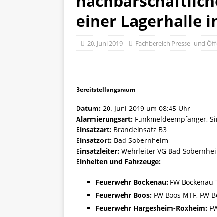
nachbarschaftlich
einer Lagerhalle 
20. Juni 2019
Fachbereich Presse- und Öffe
Bereitstellungsraum
Datum:
20. Juni 2019 um 08:45 Uhr
Alarmierungsart:
Funkmeldeempfänger, Si
Einsatzart:
Brandeinsatz B3
Einsatzort:
Bad Sobernheim
Einsatzleiter:
Wehrleiter VG Bad Sobernhe
Einheiten und Fahrzeuge:
Feuerwehr Bockenau:
FW Bockenau T
Feuerwehr Boos:
FW Boos MTF, FW B
Feuerwehr Hargesheim-Roxheim:
FW