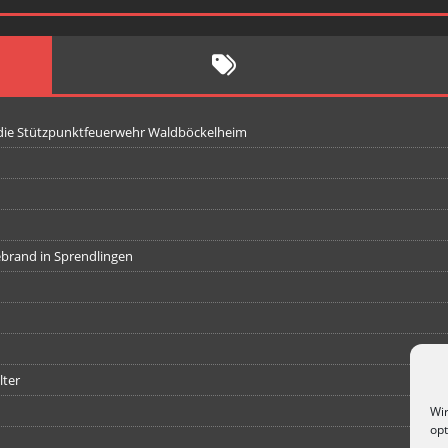
 die Stützpunktfeuerwehr Waldböckelheim
iebrand in Sprendlingen
lter
Wir
opt