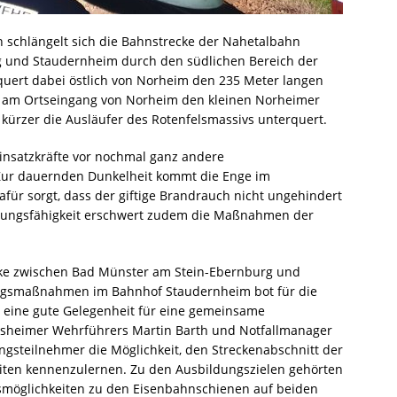
n schlängelt sich die Bahnstrecke der Nahetalbahn
 und Staudernheim durch den südlichen Bereich der
rt dabei östlich von Norheim den 235 Meter langen
 am Ortseingang von Norheim den kleinen Norheimer
 kürzer die Ausläufer des Rotenfelsmassivs unterquert.
 Einsatzkräfte vor nochmal ganz andere
 Zur dauernden Dunkelheit kommt die Enge im
für sorgt, dass der giftige Brandrauch nicht ungehindert
gungsfähigkeit erschwert zudem die Maßnahmen der
cke zwischen Bad Münster am Stein-Ebernburg und
ngsmaßnahmen im Bahnhof Staudernheim bot für die
eine gute Gelegenheit für eine gemeinsame
desheimer Wehrführers Martin Barth und Notfallmanager
ngsteilnehmer die Möglichkeit, den Streckenabschnitt der
iten kennenzulernen. Zu den Ausbildungszielen gehörten
möglichkeiten zu den Eisenbahnschienen auf beiden