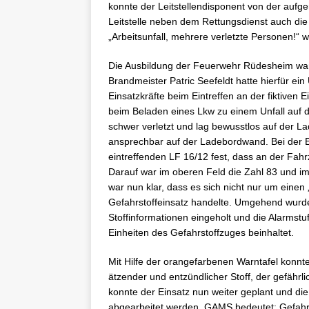
konnte der Leitstellendisponent von der aufger
Leitstelle neben dem Rettungsdienst auch die 
„Arbeitsunfall, mehrere verletzte Personen!“ w
Die Ausbildung der Feuerwehr Rüdesheim w
Brandmeister Patric Seefeldt hatte hierfür ei
Einsatzkräfte beim Eintreffen an der fiktiven E
beim Beladen eines Lkw zu einem Unfall auf
schwer verletzt und lag bewusstlos auf der La
ansprechbar auf der Ladebordwand. Bei der 
eintreffenden LF 16/12 fest, dass an der Fah
Darauf war im oberen Feld die Zahl 83 und im
war nun klar, dass es sich nicht nur um einen
Gefahrstoffeinsatz handelte. Umgehend wurd
Stoffinformationen eingeholt und die Alarmstu
Einheiten des Gefahrstoffzuges beinhaltet.
Mit Hilfe der orangefarbenen Warntafel konnte d
ätzender und entzündlicher Stoff, der gefährl
konnte der Einsatz nun weiter geplant und 
abgearbeitet werden. GAMS bedeutet: Gefahre