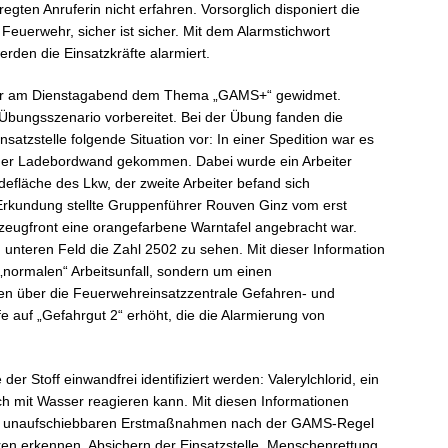
egten Anruferin nicht erfahren. Vorsorglich disponiert die
Feuerwehr, sicher ist sicher. Mit dem Alarmstichwort
erden die Einsatzkräfte alarmiert.
ar am Dienstagabend dem Thema „GAMS+“ gewidmet.
n Übungsszenario vorbereitet. Bei der Übung fanden die
insatzstelle folgende Situation vor: In einer Spedition war es
 der Ladebordwand gekommen. Dabei wurde ein Arbeiter
defläche des Lkw, der zweite Arbeiter befand sich
Erkundung stellte Gruppenführer Rouven Ginz vom erst
rzeugfront eine orangefarbene Warntafel angebracht war.
 unteren Feld die Zahl 2502 zu sehen. Mit dieser Information
 „normalen“ Arbeitsunfall, sondern um einen
en über die Feuerwehreinsatzzentrale Gefahren- und
fe auf „Gefahrgut 2“ erhöht, die die Alarmierung von
er Stoff einwandfrei identifiziert werden: Valerylchlorid, ein
ich mit Wasser reagieren kann. Mit diesen Informationen
die unaufschiebbaren Erstmaßnahmen nach der GAMS-Regel
n erkennen, Absichern der Einsatzstelle, Menschenrettung