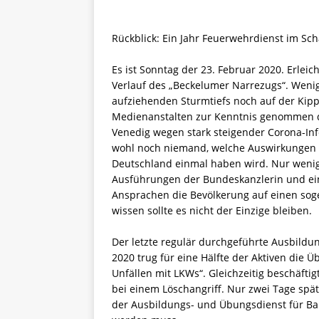
Rückblick: Ein Jahr Feuerwehrdienst im S
Es ist Sonntag der 23. Februar 2020. Erleic
Verlauf des „Beckelumer Narrezugs“. Weni
aufziehenden Sturmtiefs noch auf der Kip
Medienanstalten zur Kenntnis genommen di
Venedig wegen stark steigender Corona-In
wohl noch niemand, welche Auswirkungen d
Deutschland einmal haben wird. Nur wen
Ausführungen der Bundeskanzlerin und eini
Ansprachen die Bevölkerung auf einen sog
wissen sollte es nicht der Einzige bleiben.
Der letzte regulär durchgeführte Ausbild
2020 trug für eine Hälfte der Aktiven die Ü
Unfällen mit LKWs“. Gleichzeitig beschäfti
bei einem Löschangriff. Nur zwei Tage spä
der Ausbildungs- und Übungsdienst für Bam