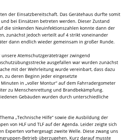
lten der Einsatzbereitschaft. Das Gerätehaus durfte somit
und bei Einsätzen betreten werden. Dieser Zustand
 auf die sinkenden Neuinfektionszahlen konnte dann der
zunächst jedoch verteilt auf 4 strikt voneinander
äter dann endlich wieder gemeinsam in großer Runde.
 unsere Atemschutzgeräteträger zwingend
mschutzübungsstrecke ausgefallen war wurden zunächst
rache mit der Wehrleitung wurde vereinbart, dass dazu
n, zu deren Beginn jeder eingesetzte
Minuten in „voller Montur“ auf dem Fahrradergometer
weiter zu Menschenrettung und Brandbekämpfung.
hiedenen Gebäuden wurden durch unterschiedliche
hema „Technische Hilfe“ sowie die Ausbildung der
en von HLF und TLF auf der Agenda. Leider zeigte sich
len Experten vorhergesagt zweite Welle. Diese zwang uns
leingruppen-Betrieb überzugehen. Kurz darauf musste