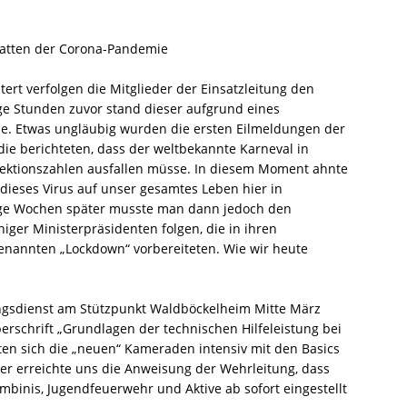
chatten der Corona-Pandemie
htert verfolgen die Mitglieder der Einsatzleitung den
ge Stunden zuvor stand dieser aufgrund eines
pe. Etwas ungläubig wurden die ersten Eilmeldungen der
e berichteten, dass der weltbekannte Karneval in
fektionszahlen ausfallen müsse. In diesem Moment ahnte
ieses Virus auf unser gesamtes Leben hier in
ige Wochen später musste man dann jedoch den
ger Ministerpräsidenten folgen, die in ihren
enannten „Lockdown“ vorbereiteten. Wie wir heute
ungsdienst am Stützpunkt Waldböckelheim Mitte März
berschrift „Grundlagen der technischen Hilfeleistung bei
gten sich die „neuen“ Kameraden intensiv mit den Basics
ter erreichte uns die Anweisung der Wehrleitung, dass
binis, Jugendfeuerwehr und Aktive ab sofort eingestellt