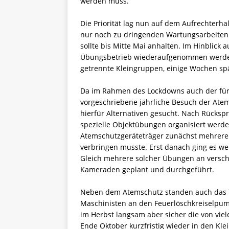
werden muss.
Die Priorität lag nun auf dem Aufrechterha
nur noch zu dringenden Wartungsarbeiten 
sollte bis Mitte Mai anhalten. Im Hinblick
Übungsbetrieb wiederaufgenommen werden, 
getrennte Kleingruppen, einige Wochen sp
Da im Rahmen des Lockdowns auch der für
vorgeschriebene jährliche Besuch der Ate
hierfür Alternativen gesucht. Nach Rücksp
spezielle Objektübungen organisiert werde
Atemschutzgeräteträger zunächst mehrere 
verbringen musste. Erst danach ging es 
Gleich mehrere solcher Übungen an versc
Kameraden geplant und durchgeführt.
Neben dem Atemschutz standen auch das T
Maschinisten an den Feuerlöschkreiselpump
im Herbst langsam aber sicher die von vie
Ende Oktober kurzfristig wieder in den K