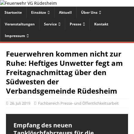
Startseite
Einsätze
Aktuell
Über Uns
Veranstaltungen
Service
Presse
Kontakt
Impressum
Feuerwehren kommen nicht zur
Ruhe: Heftiges Unwetter fegt am
Freitagnachmittag über den
Südwesten der
Verbandsgemeinde Rüdesheim
26. Juli 2019
Fachbereich Presse- und Öffentlichkeitsarbeit
Empfang des neuen
Tanklöschfahrzeugs für die